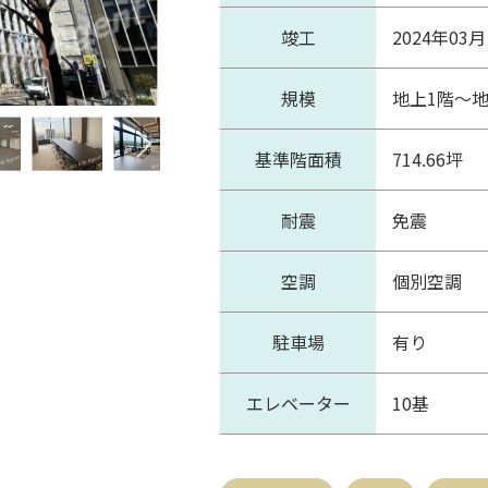
竣工
2024年03月
規模
地上1階～地
基準階面積
714.66坪
耐震
免震
空調
個別空調
駐車場
有り
エレベーター
10基