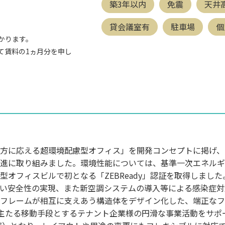
築3年以内
免震
天井高
貸会議室有
駐車場
個
かります。
て賃料の1ヵ月分を申し
方に応える超環境配慮型オフィス」を開発コンセプトに掲げ、
進に取り組みました。環境性能については、基準一次エネルギ
型オフィスビルで初となる「ZEBReady」認証を取得しまし
高い安全性の実現、また新空調システムの導入等による感染症対
フレームが相互に支えあう構造体をデザイン化した、端正なファ
を主たる移動手段とするテナント企業様の円滑な事業活動をサポ